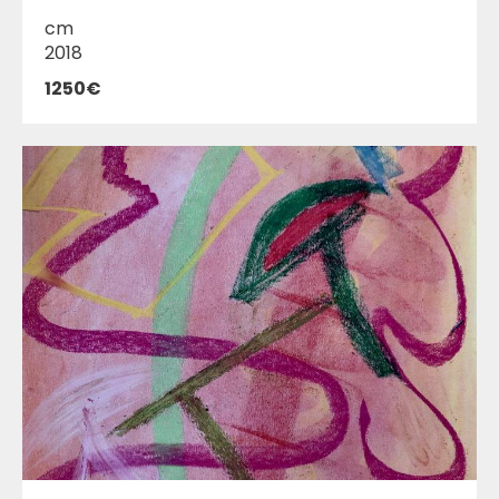
cm
2018
1250€